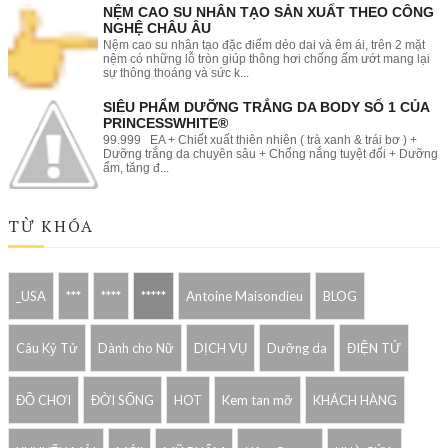
NỆM CAO SU NHÂN TẠO SẢN XUẤT THEO CÔNG
NGHỆ CHÂU ÂU
Nệm cao su nhân tạo đặc điểm dẻo dai và êm ái, trên 2 mặt
nệm có những lỗ tròn giúp thông hơi chống ấm ướt mang lại
sự thông thoáng và sức k...
SIÊU PHẨM DƯỠNG TRẮNG DA BODY SỐ 1 CỦA
PRINCESSWHITE®
99.999 EA + Chiết xuất thiên nhiên ( trà xanh & trái bơ ) +
Dưỡng trắng da chuyên sâu + Chống nắng tuyệt đối + Dưỡng
ẩm, tăng đ...
TỪ KHÓA
_USA
***
****
*****
Antoine Maisondieu
BLOG
Câu Kỷ Tử
Dành cho Nữ
DỊCH VỤ
Dưỡng da
ĐIỆN TỬ
ĐỒ CHƠI
ĐỜI SỐNG
HOT
Kem tan mỡ
KHÁCH HÀNG