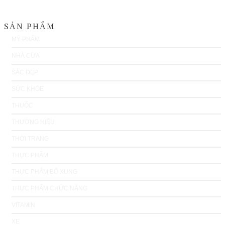
SẢN PHẨM
MỸ PHẨM
NHÀ CỬA
SẮC ĐẸP
SỨC KHỎE
THUỐC
THƯƠNG HIỆU
THỜI TRANG
THỰC PHẨM
THỰC PHẨM BỔ XUNG
THỰC PHẨM CHỨC NĂNG
VITAMIN
XE