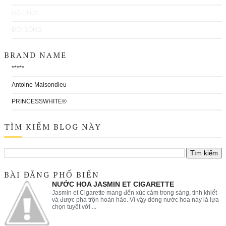
ĐỒ CHƠI
ĐỜI SỐNG
BRAND NAME
*****
Antoine Maisondieu
PRINCESSWHITE®
TÌM KIẾM BLOG NÀY
BÀI ĐĂNG PHỔ BIẾN
NƯỚC HOA JASMIN ET CIGARETTE
Jasmin et Cigarette mang đến xúc cảm trong sáng, tinh khiết
và được pha trộn hoàn hảo. Vì vậy dòng nước hoa này là lựa
chọn tuyệt vời ...