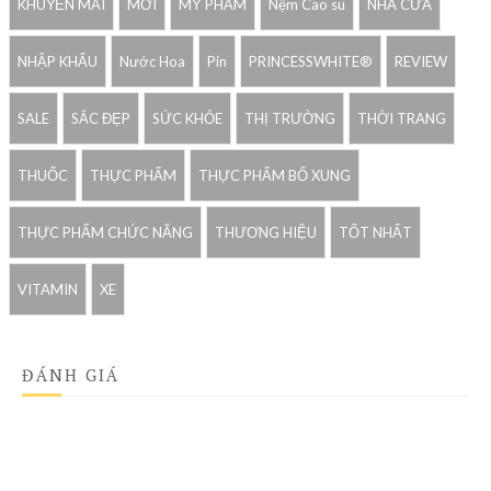
KHUYẾN MẢI
MỚI
MỸ PHẨM
Nệm Cao su
NHÀ CỬA
NHẬP KHẨU
Nước Hoa
Pin
PRINCESSWHITE®
REVIEW
SALE
SẮC ĐẸP
SỨC KHỎE
THỊ TRƯỜNG
THỜI TRANG
THUỐC
THỰC PHẨM
THỰC PHẨM BỔ XUNG
THỰC PHẨM CHỨC NĂNG
THƯƠNG HIỆU
TỐT NHẤT
VITAMIN
XE
ĐÁNH GIÁ