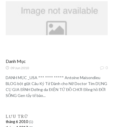
Danh Mục
0
09 Jun 2010
DANH MỤC _USA *** **** ***** Antoine Maisondieu
BLOG bột giặt Câu Kỷ Tử Dành cho Nữ Doctor Tim DỤNG
CỤ GIA ĐÌNH Dưỡng da ĐIỆN TỬ ĐỒ CHƠI Đồng hồ ĐỜI
SỐNG Gen tẩy tế bào...
LƯU TRỮ
tháng 6 2010
(1)