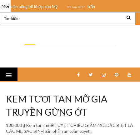
Mới
viên uống bổ khớp của Mỹ
trắng răng thiên nhiên AP24
2017
09 Jun 2017
EVietShop
Shopping Review
KEM TƯƠI TAN MỠ GIA
TRUYỀN GỪNG ỚT
180.000 ₫ Kem tan mỡ 🎯TUYỆT CHIÊU GIẢM MỠ..ĐẶC BIỆT LÀ
CÁC MẸ SAU SINH Sản phẩm an toàn tuyệt...