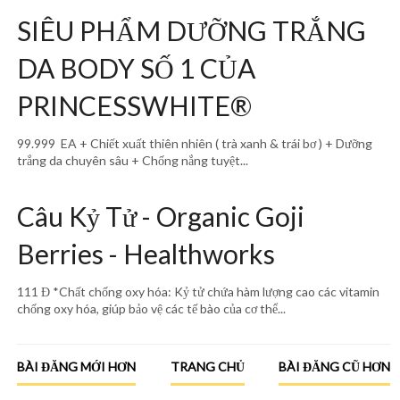
SIÊU PHẨM DƯỠNG TRẮNG
DA BODY SỐ 1 CỦA
PRINCESSWHITE®
99.999 EA + Chiết xuất thiên nhiên ( trà xanh & trái bơ ) + Dưỡng
trắng da chuyên sâu + Chống nắng tuyệt...
Câu Kỷ Tử - Organic Goji
Berries - Healthworks
111 Đ *Chất chống oxy hóa: Kỷ tử chứa hàm lượng cao các vitamin
chống oxy hóa, giúp bảo vệ các tế bào của cơ thể...
BÀI ĐĂNG MỚI HƠN
TRANG CHỦ
BÀI ĐĂNG CŨ HƠN